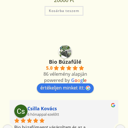
20000
Ft
Kosárba teszem
Bio Búzafűlé
5.0
86 vélemény alapján
powered by
G
o
o
g
l
e
értékeljen minket itt:
Csilla Kovács
6 hónappal ezelőtt
Bio búzafűmagot vásároltam és az a 