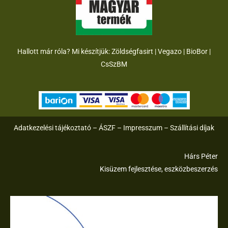
Hallott már róla? Mi készítjük:
Zöldségfasirt
|
Vegazo
|
BioBor
|
CsSzB
M
Adatkezelési tájékoztató
–
ÁSZF
–
Impresszum
–
Szállítási díjak
Hárs Péter
Kisüzem fejlesztése, eszközbeszerzés