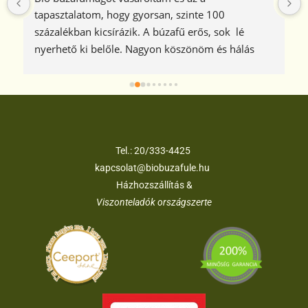
tapasztalatom, hogy gyorsan, szinte 100 
százalékban kicsírázik. A búzafű erős, sok  lé 
nyerhető ki belőle. Nagyon köszönöm és hálás 
vagyok azért, hogy ezt a jó minőségű bio 
búzafűmagot Önöktől vásárolhatom meg.
Tel.:
20/333-4425
kapcsolat@biobuzafule.hu
Házhozszállítás &
Viszonteladók országszerte