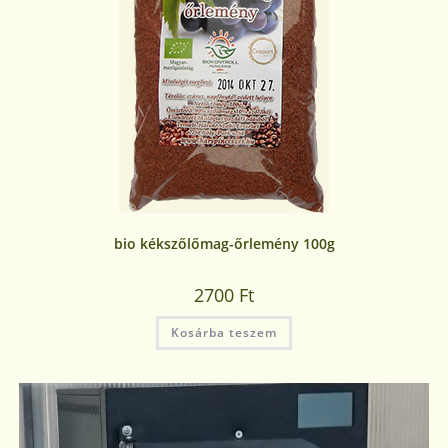
bio kékszőlőmag-őrlemény 100g
2700
Ft
Kosárba teszem