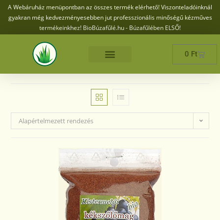
A Webáruház menüpontban az összes termék elérhető! Viszonteladóinknál
gyakran még kedvezményesebben jut professzionális minőségű kézműves
termékeinkhez! BioBúzafűlé.hu - Búzafűlében ELSŐ!
0
Ft
Alapértelmezett rendezés