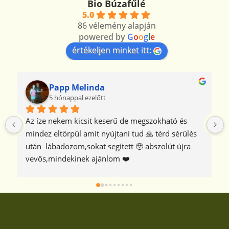
Bio Búzafűlé
5.0
86 vélemény alapján
powered by
G
o
o
g
l
e
értékeljen minket itt:
Papp Melinda
5 hónappal ezelőtt
Az íze nekem kicsit keserű de megszokható és 
mindez eltörpül amit nyújtani tud 🙏 térd sérülés 
után  lábadozom,sokat segített 🥹 abszolút újra 
vevős,mindekinek ajánlom ❤️