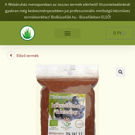
A Webáruház menüpontban az összes termék elérhető! Viszonteladóinknál
gyakran még kedvezményesebben jut professzionális minőségű kézműves
termékeinkhez! BioBúzafűlé.hu - Búzafűlében ELSŐ!
0
Ft
Előző termék
🔍