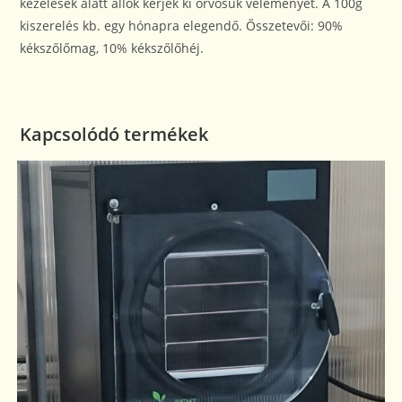
kezelések alatt állók kérjék ki orvosuk véleményét. A 100g
kiszerelés kb. egy hónapra elegendő. Ősszetevői: 90%
kékszőlőmag, 10% kékszőlőhéj.
Kapcsolódó termékek