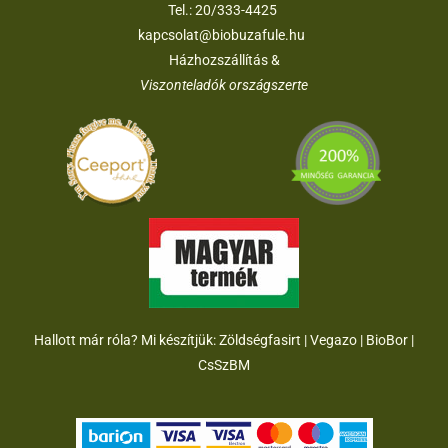
Tel.:
20/333-4425
kapcsolat@biobuzafule.hu
Házhozszállítás &
Viszonteladók országszerte
Hallott már róla? Mi készítjük:
Zöldségfasirt
|
Vegazo
|
BioBor
|
CsSzB
M