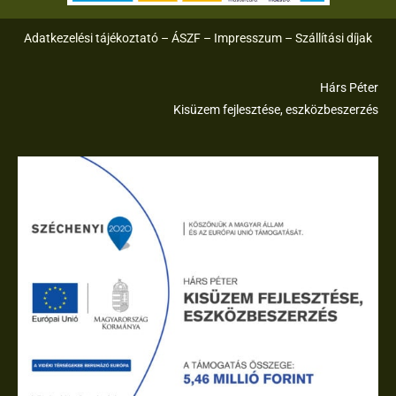
Adatkezelési tájékoztató
–
ÁSZF
–
Impresszum
–
Szállítási díjak
Hárs Péter
Kisüzem fejlesztése, eszközbeszerzés