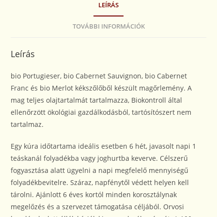
LEÍRÁS
TOVÁBBI INFORMÁCIÓK
Leírás
bio Portugieser, bio Cabernet Sauvignon, bio Cabernet
Franc és bio Merlot kékszőlőből készült magőrlemény. A
mag teljes olajtartalmát tartalmazza, Biokontroll által
ellenőrzött ökológiai gazdálkodásból, tartósítószert nem
tartalmaz.
Egy kúra időtartama ideális esetben 6 hét, javasolt napi 1
teáskanál folyadékba vagy joghurtba keverve. Célszerű
fogyasztása alatt ügyelni a napi megfelelő mennyiségű
folyadékbevitelre. Száraz, napfénytől védett helyen kell
tárolni. Ajánlott 6 éves kortól minden korosztálynak
megelőzés és a szervezet támogatása céljából. Orvosi