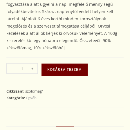
fogyasztása alatt ügyelni a napi megfelelő mennyiségű
folyadékbevitelre. Száraz, napfénytől védett helyen kell
tárolni. Ajánlott 6 éves kortól minden korosztálynak
megelőzés és a szervezet támogatása céljából. Orvosi
kezelések alatt állók kérjék ki orvosuk véleményét. A 100g
kiszerelés kb. egy hónapra elegendő. Ősszetevői: 90%
kékszőlőmag, 10% kékszőlőhéj.
-
+
KOSÁRBA TESZEM
Cikkszám:
szolomag1
Kategória:
Egyéb