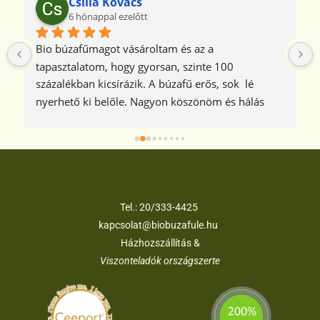
Csilla Kovács
6 hónappal ezelőtt
Bio búzafűmagot vásároltam és az a 
tapasztalatom, hogy gyorsan, szinte 100 
százalékban kicsírázik. A búzafű erős, sok  lé 
nyerhető ki belőle. Nagyon köszönöm és hálás 
vagyok azért, hogy ezt a jó minőségű bio 
búzafűmagot Önöktől vásárolhatom meg.
Tel.:
20/333-4425
kapcsolat@biobuzafule.hu
Házhozszállítás &
Viszonteladók országszerte