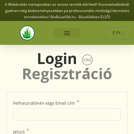
A Webáruház menüpontban az összes termék elérhető! Viszonteladóinknál
gyakran még kedvezményesebben jut professzionális minőségű kézműves
termékeinkhez! BioBúzafűlé.hu - Búzafűlében ELSŐ!
0
Ft
Login
VAG
Regisztráció
Y
*
Felhasználónév vagy Email cím
*
Jelszó