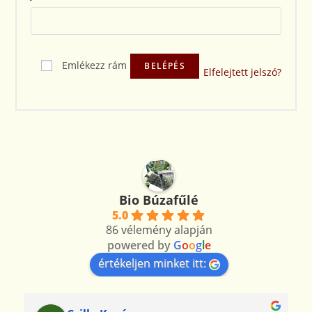
Emlékezz rám
BELÉPÉS
Elfelejtett jelszó?
Bio Búzafűlé
5.0
86 vélemény alapján
powered by
G
o
o
g
l
e
értékeljen minket itt: