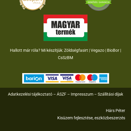
Hallott már róla? Mi készítjük:
Zöldségfasirt
|
Vegazo
|
BioBor
|
CsSzB
M
Adatkezelési tájékoztató
–
ÁSZF
–
Impresszum
–
Szállítási díjak
Hárs Péter
Kisüzem fejlesztése, eszközbeszerzés