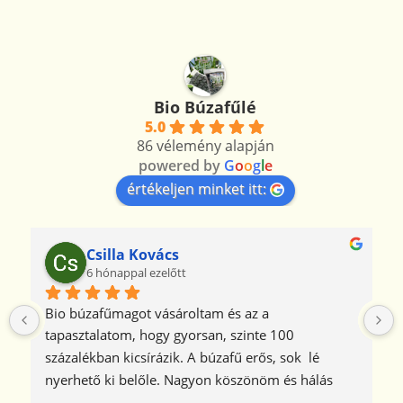
Bio Búzafűlé
5.0
86 vélemény alapján
powered by
G
o
o
g
l
e
értékeljen minket itt:
Csilla Kovács
6 hónappal ezelőtt
Bio búzafűmagot vásároltam és az a 
tapasztalatom, hogy gyorsan, szinte 100 
százalékban kicsírázik. A búzafű erős, sok  lé 
nyerhető ki belőle. Nagyon köszönöm és hálás 
vagyok azért, hogy ezt a jó minőségű bio 