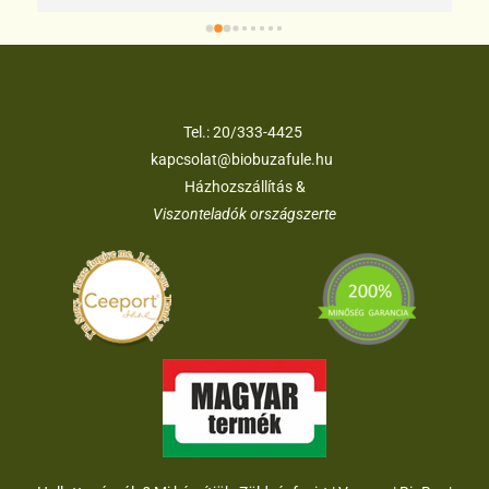
búzafűmagot Önöktől vásárolhatom meg.
Tel.:
20/333-4425
kapcsolat@biobuzafule.hu
Házhozszállítás &
Viszonteladók országszerte