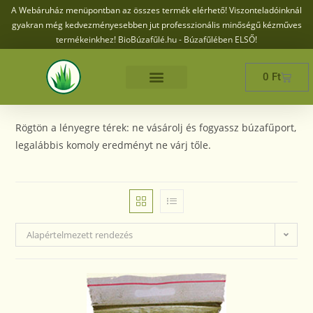
A Webáruház menüpontban az összes termék elérhető! Viszonteladóinknál
gyakran még kedvezményesebben jut professzionális minőségű kézműves
termékeinkhez! BioBúzafűlé.hu - Búzafűlében ELSŐ!
0
Ft
Rögtön a lényegre térek: ne vásárolj és fogyassz búzafűport,
legalábbis komoly eredményt ne várj tőle.
Alapértelmezett rendezés