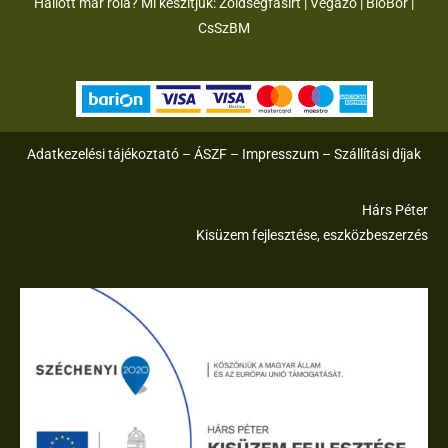
Hallott már róla? Mi készítjük:
Zöldségfasirt
|
Vegazo
|
BioBor
|
CsSzB
M
Adatkezelési tájékoztató
–
ÁSZF
–
Impresszum
–
Szállítási díjak
Hárs Péter
Kisüzem fejlesztése, eszközbeszerzés