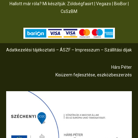
Hallott már róla? Mi készítjük:
Zöldségfasirt
|
Vegazo
|
BioBor
|
CsSzB
M
Adatkezelési tájékoztató
–
ÁSZF
–
Impresszum
–
Szállítási díjak
Hárs Péter
Kisüzem fejlesztése, eszközbeszerzés