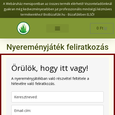
A Webáruház menüpontban az összes termék elérhető! Viszonteladóinknál
gyakran még kedvezményesebben jut professzionális minőségű kézműves
termékeinkhez! BioBúzafűlé.hu - Búzafűlében ELSŐ!
0
Ft
Nyereményjáték feliratkozás
Örülök, hogy itt vagy!
A nyereményjátékban való részvétel feltétele a
hírlevélre való feliratkozás.