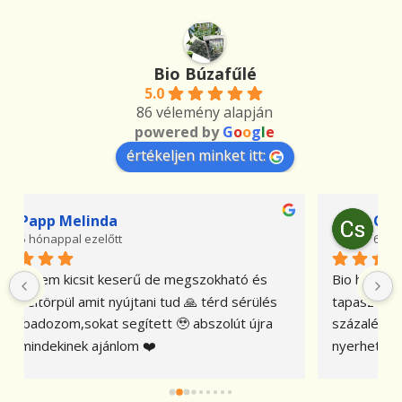
Bio Búzafűlé
5.0
86 vélemény alapján
powered by
G
o
o
g
l
e
értékeljen minket itt:
Csilla Kovács
6 hónappal ezelőtt
Bio búzafűmagot vásároltam és az a 
tapasztalatom, hogy gyorsan, szinte 100 
százalékban kicsírázik. A búzafű erős, sok  lé 
nyerhető ki belőle. Nagyon köszönöm és hálás 
vagyok azért, hogy ezt a jó minőségű bio 
búzafűmagot Önöktől vásárolhatom meg.