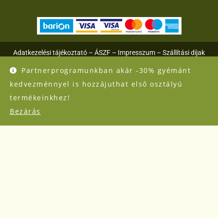
Adatkezelési tájékoztató
–
ÁSZF
–
Impresszum
–
Szállítási díjak
Partnerprogramunkban akár -30% gyémánt
Hárs Péter
kedvezménnyel is hozzájuthat első osztályú
Kisüzem fejlesztése, eszközbeszerzés
termékeinkhez!
Bezárás