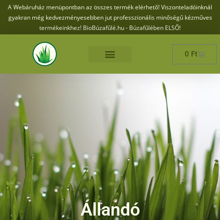
A Webáruház menüpontban az összes termék elérhető! Viszonteladóinknál
gyakran még kedvezményesebben jut professzionális minőségű kézműves
termékeinkhez! BioBúzafűlé.hu - Búzafűlében ELSŐ!
0
Ft
Állandó