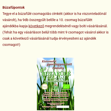
Búzafűpontok
Tegye el a búzafűlé csomagolás címkéit (akkor is ha viszonteladónál
vásárolt), ha 9db összegyűlt belőle a 10. csomag búzafűlét
ajándékba kapja
következő
megrendelésénél vagy bolti vásárlásánál.
(Tehát ha egy vásárláson belül több mint 9 csomagot vásárol akkor is
csak a következő vásárlásánál tudja érvényesíteni az ajándék
csomagot!)