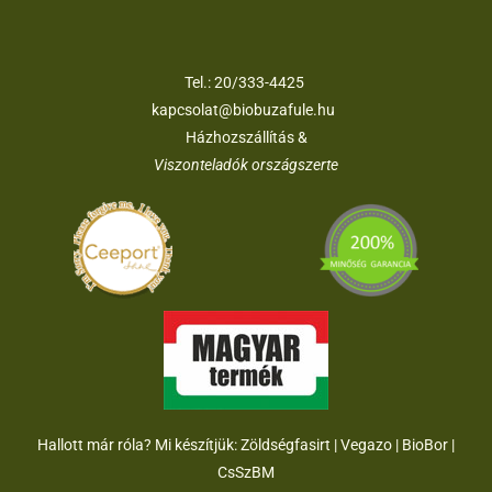
Tel.:
20/333-4425
kapcsolat@biobuzafule.hu
Házhozszállítás &
Viszonteladók országszerte
Hallott már róla? Mi készítjük:
Zöldségfasirt
|
Vegazo
|
BioBor
|
CsSzB
M