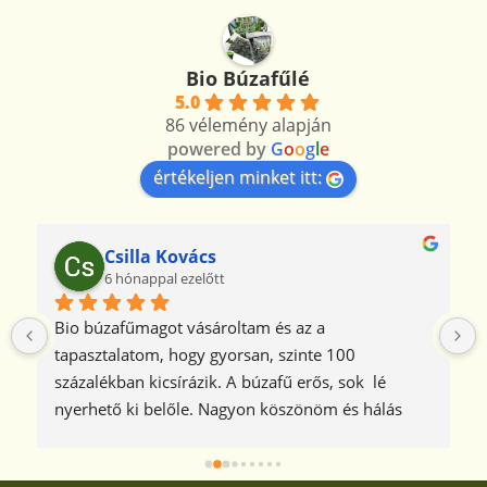
Bio Búzafűlé
5.0
86 vélemény alapján
powered by
G
o
o
g
l
e
értékeljen minket itt:
Csilla Kovács
6 hónappal ezelőtt
Bio búzafűmagot vásároltam és az a 
tapasztalatom, hogy gyorsan, szinte 100 
százalékban kicsírázik. A búzafű erős, sok  lé 
nyerhető ki belőle. Nagyon köszönöm és hálás 
vagyok azért, hogy ezt a jó minőségű bio 
búzafűmagot Önöktől vásárolhatom meg.